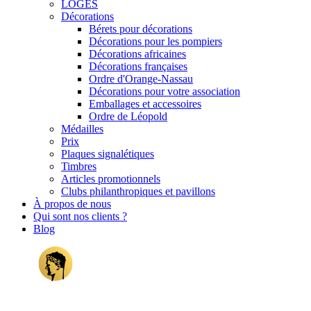
LOGES
Décorations
Bérets pour décorations
Décorations pour les pompiers
Décorations africaines
Décorations françaises
Ordre d'Orange-Nassau
Décorations pour votre association
Emballages et accessoires
Ordre de Léopold
Médailles
Prix
Plaques signalétiques
Timbres
Articles promotionnels
Clubs philanthropiques et pavillons
À propos de nous
Qui sont nos clients ?
Blog