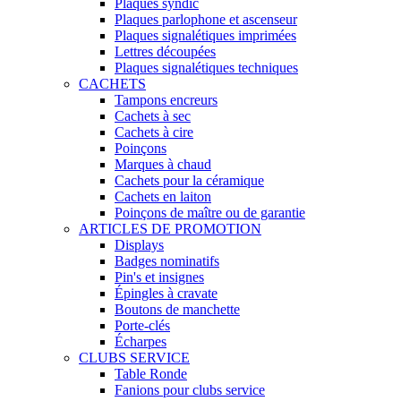
Plaques syndic
Plaques parlophone et ascenseur
Plaques signalétiques imprimées
Lettres découpées
Plaques signalétiques techniques
CACHETS
Tampons encreurs
Cachets à sec
Cachets à cire
Poinçons
Marques à chaud
Cachets pour la céramique
Cachets en laiton
Poinçons de maître ou de garantie
ARTICLES DE PROMOTION
Displays
Badges nominatifs
Pin's et insignes
Épingles à cravate
Boutons de manchette
Porte-clés
Écharpes
CLUBS SERVICE
Table Ronde
Fanions pour clubs service