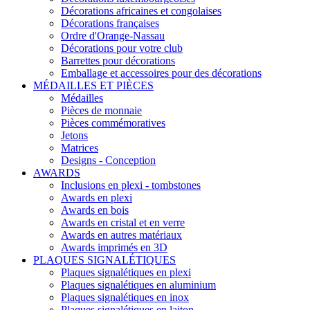
Décorations africaines et congolaises
Décorations françaises
Ordre d'Orange-Nassau
Décorations pour votre club
Barrettes pour décorations
Emballage et accessoires pour des décorations
MÉDAILLES ET PIÈCES
Médailles
Pièces de monnaie
Pièces commémoratives
Jetons
Matrices
Designs - Conception
AWARDS
Inclusions en plexi - tombstones
Awards en plexi
Awards en bois
Awards en cristal et en verre
Awards en autres matériaux
Awards imprimés en 3D
PLAQUES SIGNALÉTIQUES
Plaques signalétiques en plexi
Plaques signalétiques en aluminium
Plaques signalétiques en inox
Plaques signalétiques en laiton