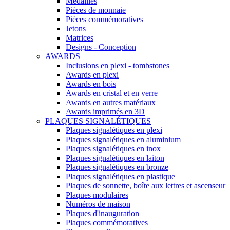
Médailles
Pièces de monnaie
Pièces commémoratives
Jetons
Matrices
Designs - Conception
AWARDS
Inclusions en plexi - tombstones
Awards en plexi
Awards en bois
Awards en cristal et en verre
Awards en autres matériaux
Awards imprimés en 3D
PLAQUES SIGNALÉTIQUES
Plaques signalétiques en plexi
Plaques signalétiques en aluminium
Plaques signalétiques en inox
Plaques signalétiques en laiton
Plaques signalétiques en bronze
Plaques signalétiques en plastique
Plaques de sonnette, boîte aux lettres et ascenseur
Plaques modulaires
Numéros de maison
Plaques d'inauguration
Plaques commémoratives