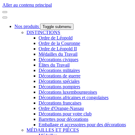
Aller au contenu principal
Nos produits
Toggle submenu
DISTINCTIONS
Ordre de Léopold
Ordre de la Couronne
Ordre de Léopold II
Médailles du Travail
Décorations civiques
Élites du Travail
Décorations militaires
Décorations de guerre
Décorations spéciales
Décorations pompiers
Décorations luxembourgeoises
Décorations africaines et congolaises
Décorations françaises
Ordre d'Orange-Nassau
Décorations pour votre club
Barrettes pour décorations
Emballage et accessoires pour des décorations
MÉDAILLES ET PIÈCES