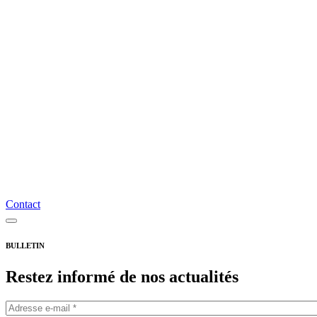
À propos de P. De Greef
Nos clients
Nouvelles et articles
Contact
Conditions générales de vente
Frais de port et retours
Foire aux questions
Politique de confidentialité
Account
Créer un compte
Identifiant
Nederlands
Français
Contact
English
Abonnez-vous à la newsletter
BULLETIN
Restez informé de nos actualités