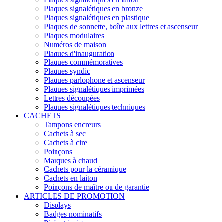
Plaques signalétiques en bronze
Plaques signalétiques en plastique
Plaques de sonnette, boîte aux lettres et ascenseur
Plaques modulaires
Numéros de maison
Plaques d'inauguration
Plaques commémoratives
Plaques syndic
Plaques parlophone et ascenseur
Plaques signalétiques imprimées
Lettres découpées
Plaques signalétiques techniques
CACHETS
Tampons encreurs
Cachets à sec
Cachets à cire
Poinçons
Marques à chaud
Cachets pour la céramique
Cachets en laiton
Poinçons de maître ou de garantie
ARTICLES DE PROMOTION
Displays
Badges nominatifs